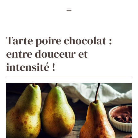
Aller
Menu
au
contenu
Tarte poire chocolat :
entre douceur et
intensité !