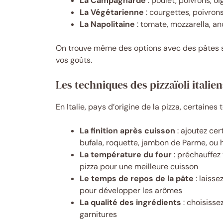
La Campagnarde
: poulet, poivrons, o
La Végétarienne
: courgettes, poivro
La Napolitaine
: tomate, mozzarella, an
On trouve même des options avec des pâtes sa
vos goûts.
Les techniques des pizzaïoli italien
En Italie, pays d’origine de la pizza, certaines 
La finition après cuisson
: ajoutez cer
bufala, roquette, jambon de Parme, ou h
La température du four
: préchauffez 
pizza pour une meilleure cuisson
Le temps de repos de la pâte
: laisse
pour développer les arômes
La qualité des ingrédients
: choisisse
garnitures