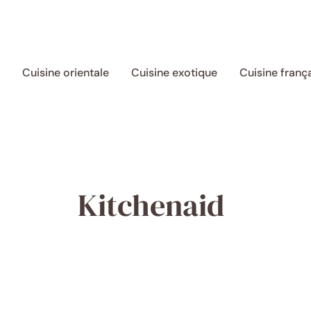
Aller
au
contenu
Cuisine orientale
Cuisine exotique
Cuisine franç
Kitchenaid