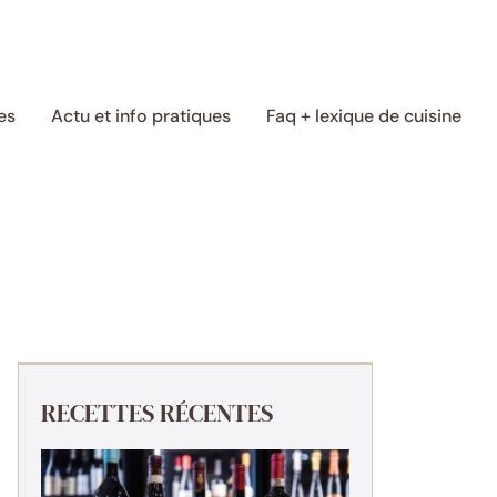
es
Actu et info pratiques
Faq + lexique de cuisine
RECETTES RÉCENTES