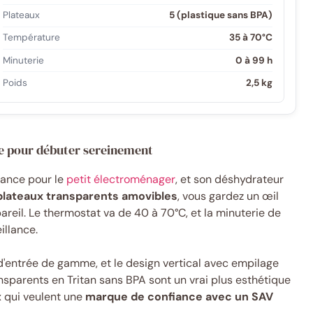
Plateaux
5 (plastique sans BPA)
Température
35 à 70°C
Minuterie
0 à 99 h
Poids
2,5 kg
e pour débuter sereinement
rance pour le
petit électroménager
, et son déshydrateur
plateaux transparents amovibles
, vous gardez un œil
areil. Le thermostat va de 40 à 70°C, et la minuterie de
illance.
'entrée de gamme, et le design vertical avec empilage
sparents en Tritan sans BPA sont un vrai plus esthétique
x qui veulent une
marque de confiance avec un SAV