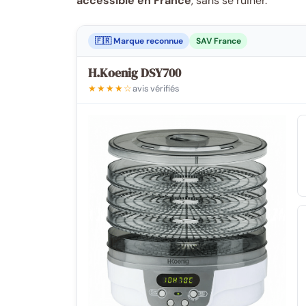
accessible en France
, sans se ruiner.
🇫🇷 Marque reconnue
SAV France
H.Koenig DSY700
★★★★☆
avis vérifiés