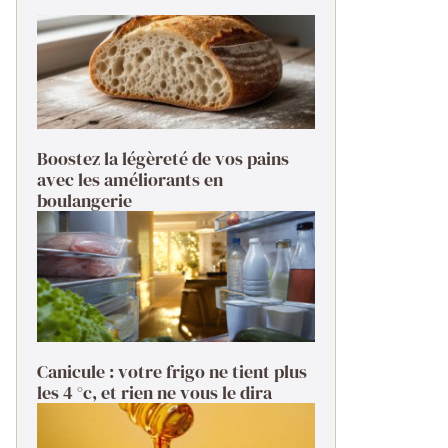
Boostez la légèreté de vos pains
avec les améliorants en
boulangerie
Canicule : votre frigo ne tient plus
les 4 °c, et rien ne vous le dira