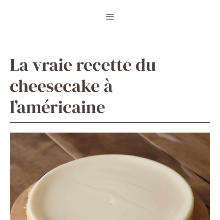
Aller
Menu
au
contenu
La vraie recette du
cheesecake à
l’américaine