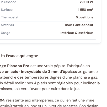
Puissance
2 300 W
Surface
1 550 cm²
Thermostat
5 positions
Matériau
Inox + antiadhésif
Usage
Intérieur & extérieur
 in France qui cogne
nge Plancha Pro
est une vraie pépite. Fabriquée en
ue en acier inoxydable de 3 mm d’épaisseur
, garantie
’atteindre des températures dignes d’une plancha à gaz,
Un détail malin : ses 4 pieds sont réglables pour incliner la
aisses, soit vers l’avant pour cuire dans le jus.
PX4
, résistante aux intempéries, ce qui en fait une vraie
atule/grattoir en inox et un livret de recettes. Son design