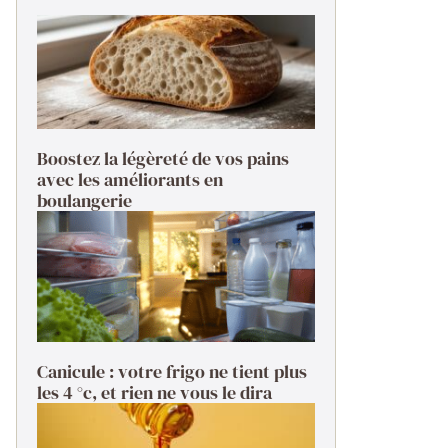
Boostez la légèreté de vos pains
avec les améliorants en
boulangerie
Canicule : votre frigo ne tient plus
les 4 °c, et rien ne vous le dira