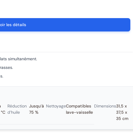
oir les détails
plats simultanément.
rasses.
s.
à
Réduction
Jusqu’à
Nettoyage
Compatibles
Dimensions
31,5 x
 °C
d’huile
75 %
lave-vaisselle
37,5 x
35 cm