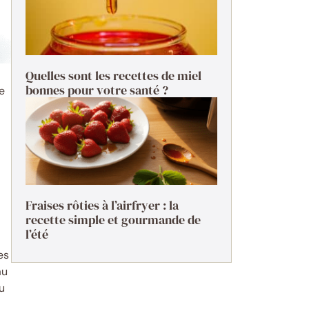
Quelles sont les recettes de miel
bonnes pour votre santé ?
ne
Fraises rôties à l’airfryer : la
recette simple et gourmande de
l’été
es
au
ou