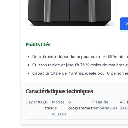
V
Points Clés
Deux tiroirs indépendants pour cuisiner différents 
Cuisson rapide et jusqu’à 75 % moins de matières g
Capacité totale de 7,6 litres, idéale pour 6 personne
Caractéristiques techniques
Capacité
7,6
Modes
6
Plage de
40 
litres
de
programmes
températures
240
cuisson